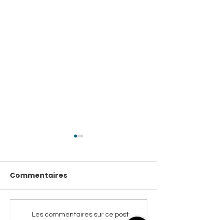
Commentaires
🎄 Marchés de Noël
🎉 Journée « F
Les commentaires sur ce post