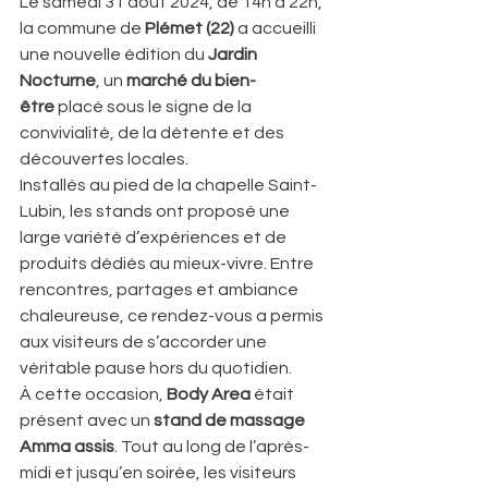
Le samedi 31 août 2024, de 14h à 22h, 
la commune de 
Plémet (22)
 a accueilli 
une nouvelle édition du 
Jardin 
Nocturne
, un 
marché du bien-
être
 placé sous le signe de la 
convivialité, de la détente et des 
découvertes locales.
Installés au pied de la chapelle Saint-
Lubin, les stands ont proposé une 
large variété d’expériences et de 
produits dédiés au mieux-vivre. Entre 
rencontres, partages et ambiance 
chaleureuse, ce rendez-vous a permis 
aux visiteurs de s’accorder une 
véritable pause hors du quotidien.
À cette occasion, 
Body Area
 était 
présent avec un 
stand de massage 
Amma assis
. Tout au long de l’après-
midi et jusqu’en soirée, les visiteurs 