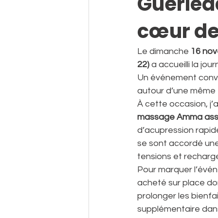
Guerléd
cœur de
Le dimanche 
16 no
22)
 a accueilli la jou
Un événement conviv
autour d’une même en
À cette occasion, j’a
massage Amma ass
d’acupression rapid
se sont accordé une 
tensions et recharge
Pour marquer l’évén
acheté sur place don
prolonger les bienfa
supplémentaire dans