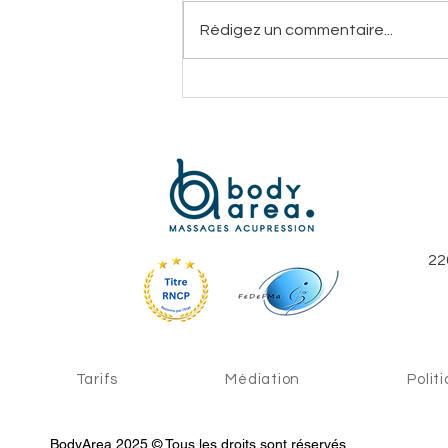
Rédigez un commentaire...
🎉 Journée « Fêtes vous
plaisir » : bien-être et
inspirations pour les
fêtes à Guerlédan 🎁
22
Tarifs
Médiation
Polit
BodyArea 2025 © Tous les droits sont réservés