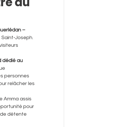
re au
uerlédan – 
e Saint-Joseph. 
isiteurs 
 dédié au 
ue 
es personnes 
ur relâcher les 
ge Amma assis 
pportunité pour 
 de détente 