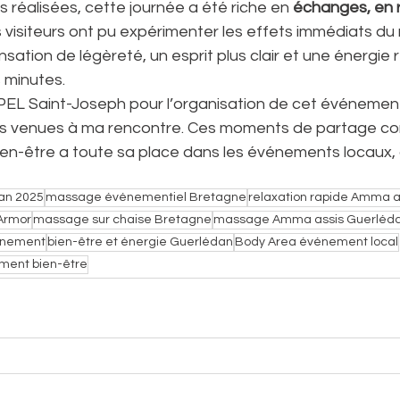
réalisées, cette journée a été riche en 
échanges, en 
s visiteurs ont pu expérimenter les effets immédiats d
sation de légèreté, un esprit plus clair et une énergie 
 minutes.
PEL Saint-Joseph pour l’organisation de cet événement,
es venues à ma rencontre. Ces moments de partage co
bien-être a toute sa place dans les événements locaux,
dan 2025
massage événementiel Bretagne
relaxation rapide Amma a
’Armor
massage sur chaise Bretagne
massage Amma assis Guerléd
vénement
bien-être et énergie Guerlédan
Body Area événement local
ment bien-être