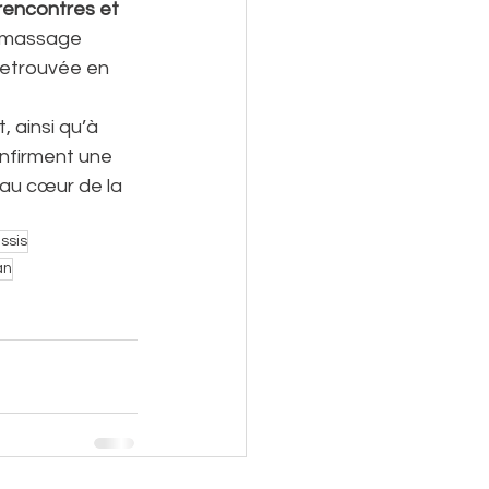
rencontres et 
u massage 
retrouvée en 
 ainsi qu’à 
nfirment une 
 au cœur de la 
ssis
an