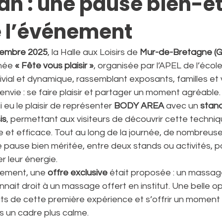
an : une pause bien-êt
 l’événement
vembre 2025
, la Halle aux Loisirs de 
Mur-de-Bretagne (G
rnée 
« Fête vous plaisir »
, organisée par l’APEL de l’écol
ial et dynamique, rassemblant exposants, familles et v
vie : se faire plaisir et partager un moment agréable.
i eu le plaisir de représenter 
BODY AREA
 avec un 
stand
is
, permettant aux visiteurs de découvrir cette techniq
e et efficace. Tout au long de la journée, de nombreus
pause bien méritée, entre deux stands ou activités, po
r leur énergie.
ement, une 
offre exclusive
 était proposée : un massa
nait droit à un massage offert en institut. Une belle o
its de cette première expérience et s’offrir un moment
 un cadre plus calme.