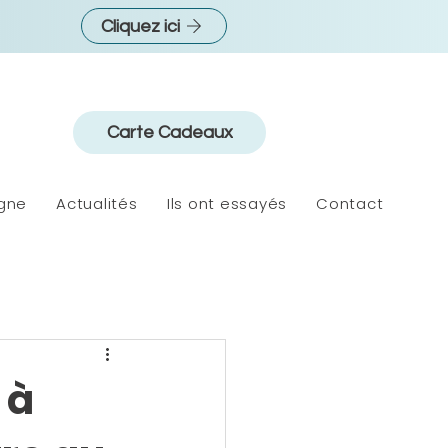
Cliquez ici
E
Carte Cadeaux
igne
Actualités
Ils ont essayés
Contact
 à