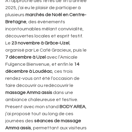
À l’approche des fêtes de fin d’année 
2025, j’ai eu le plaisir de participer à 
plusieurs 
marchés de Noël en Centre-
Bretagne
, des événements 
incontournables mêlant convivialité, 
découvertes locales et esprit festif.
Le 
23 novembre à Grâce-Uzel
, 
organisé par Le Café Gracieux, puis le 
7 décembre à Uzel
 avec l’Amicale 
Fulgence Bienvenue, et enfin le 
14 
décembre à Loudéac
, ces trois 
rendez-vous ont été l’occasion de 
faire découvrir ou redécouvrir le 
massage Amma assis
 dans une 
ambiance chaleureuse et festive.
Présent avec mon stand 
BODY AREA
, 
j’ai proposé tout au long de ces 
journées des 
séances de massage 
Amma assis
, permettant aux visiteurs 