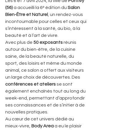
Les 6 et 7 avril 2024, la ville de 
Pontivy 
(56)
 a accueilli la 6ᵉ édition du 
Salon 
Bien-Être et Naturel
, un rendez-vous 
incontournable pour celles et ceux qui 
s’intéressent à la santé, au bio, à la 
beauté et à l’art de vivre.
Avec plus de 
50 exposants
 réunis 
autour du bien-être, de la cuisine 
saine, de la beauté naturelle, du 
sport, des loisirs et même du monde 
animal, ce salon a offert aux visiteurs 
un large choix de découvertes. Des 
conférences et ateliers
 se sont 
également enchaînés tout au long du 
week-end, permettant d’approfondir 
ses connaissances et de s’initier à de 
nouvelles pratiques.
Au cœur de cet univers dédié au 
mieux-vivre, 
Body Area
 a eu le plaisir 